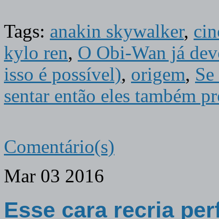
Tags:
anakin skywalker
,
ci
kylo ren
,
O Obi-Wan já deve
isso é possível)
,
origem
,
Se
sentar então eles também p
Comentário(s)
Mar
03
2016
Esse cara recria pe