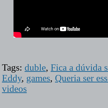
Tags:
duble
,
Fica a dúvida s
Eddy
,
games
,
Queria ser es
videos