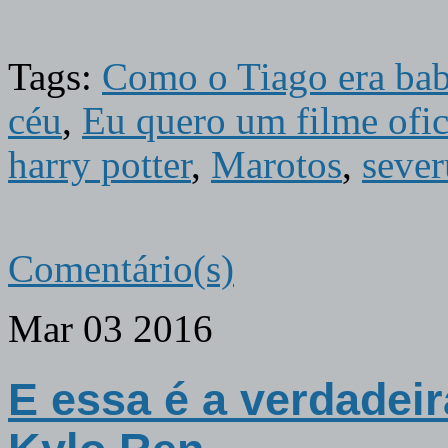
Tags:
Como o Tiago era ba
céu
,
Eu quero um filme of
harry potter
,
Marotos
,
sever
Comentário(s)
Mar
03
2016
E essa é a verdadeir