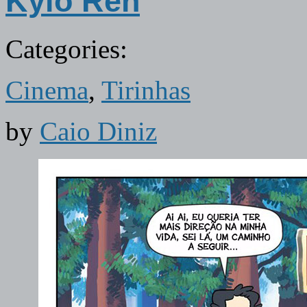
Kylo Ren
Categories:
Cinema
,
Tirinhas
by
Caio Diniz