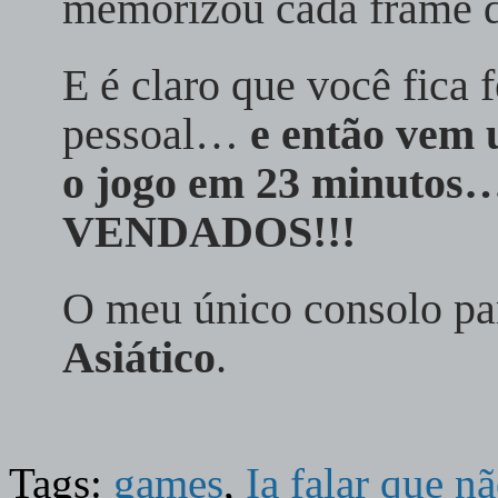
memorizou cada frame de
E é claro que você fica 
pessoal…
e então vem 
o jogo em 23 minut
VENDADOS!!!
O meu único consolo par
Asiático
.
Tags:
games
,
Ia falar que nã