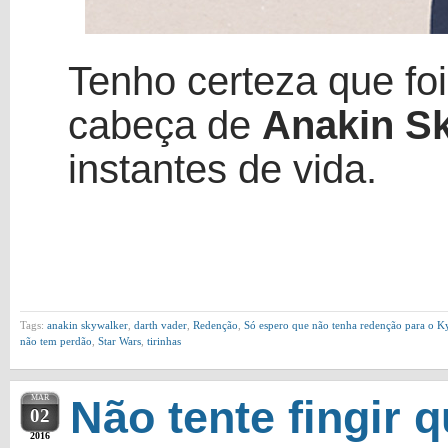
Tenho certeza que fo
cabeça de
Anakin S
instantes de vida.
Tags:
anakin skywalker
,
darth vader
,
Redenção
,
Só espero que não tenha redenção para o Ky
não tem perdão
,
Star Wars
,
tirinhas
MAR
Não tente fingir 
02
2016