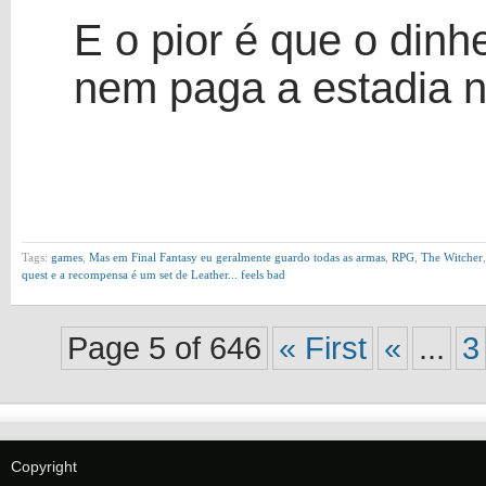
E o pior é que o dinh
nem paga a estadia 
Tags:
games
,
Mas em Final Fantasy eu geralmente guardo todas as armas
,
RPG
,
The Witcher
quest e a recompensa é um set de Leather... feels bad
Page 5 of 646
« First
«
...
3
Copyright