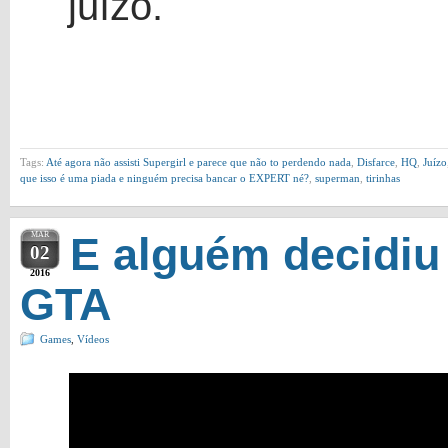
juízo.
Tags:
Até agora não assisti Supergirl e parece que não to perdendo nada
,
Disfarce
,
HQ
,
Juízo
que isso é uma piada e ninguém precisa bancar o EXPERT né?
,
superman
,
tirinhas
MAR
E alguém decidi
02
2016
GTA
Games
,
Vídeos