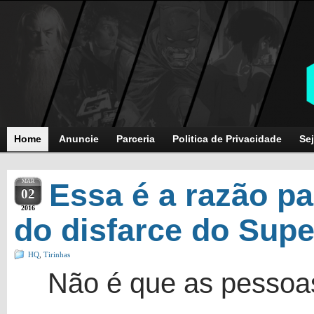
Home
Anuncie
Parceria
Politica de Privacidade
Sej
MAR
Essa é a razão p
02
2016
do disfarce do Sup
HQ
,
Tirinhas
Não é que as pesso