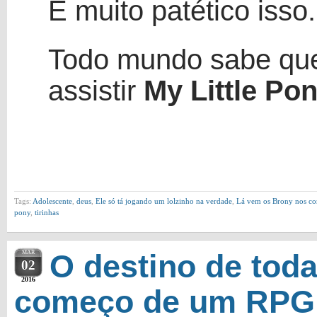
É muito patético isso.
Todo mundo sabe que
assistir
My Little Po
Tags:
Adolescente
,
deus
,
Ele só tá jogando um lolzinho na verdade
,
Lá vem os Brony nos co
pony
,
tirinhas
MAR
O destino de tod
02
2016
começo de um RPG