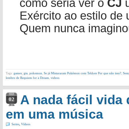
como seria ver o
CJ
u
Exército ao estilo d
Quem nunca imaginou
Tags:
games
,
gta
,
pokemon
,
Se já Misturaram Pokémon com Tekken Por que não isso?
,
Semp
lembro de Requiem for a Dream
,
videos
MAR
A nada fácil vid
02
2016
em uma música
Series
,
Vídeos