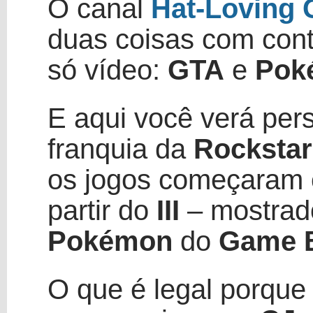
O canal
Hat-Loving
duas coisas com con
só vídeo:
GTA
e
Pok
E aqui você verá pe
franquia da
Rockstar
os jogos começaram 
partir do
III
– mostrado
Pokémon
do
Game B
O que é legal porque