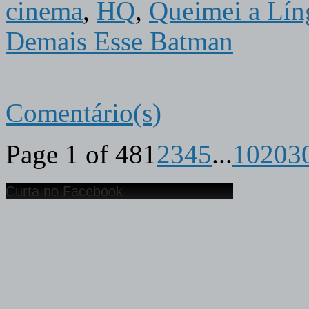
cinema
,
HQ
,
Queimei a Lín
Demais Esse Batman
Comentário(s)
Page 1 of 48
1
2
3
4
5
...
10
20
3
Curta no Facebook