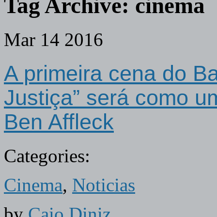
Tag Archive:
cinema
Mar
14
2016
A primeira cena do B
Justiça” será como um
Ben Affleck
Categories:
Cinema
,
Noticias
by
Caio Diniz