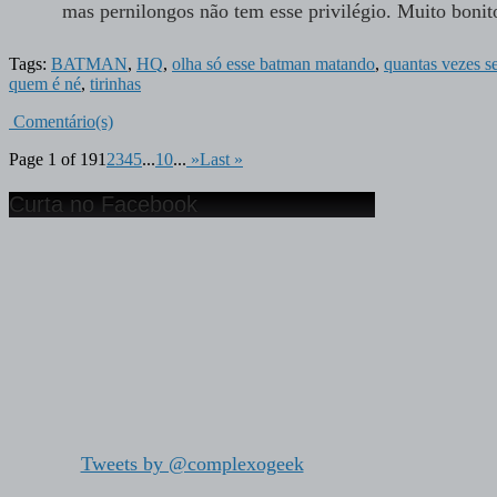
mas pernilongos não tem esse privilégio. Muito bonito
Tags:
BATMAN
,
HQ
,
olha só esse batman matando
,
quantas vezes se
quem é né
,
tirinhas
Comentário(s)
Page 1 of 19
1
2
3
4
5
...
10
...
»
Last »
Curta no Facebook
Tweets by @complexogeek