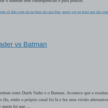
rritar o Batman sem consequências é para poucos.
man só lida com ela na base da cara feia
,
quero ver na hora que ela com
Vader vs Batman
mbate entre Darth Vader e o Batman. Acontece que o resulta
 fãs, então o próprio canal foi lá e fez uma versão alternativa
er quem foi que …