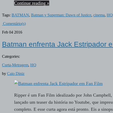
Continue reading »
Tags:
BATMAN
,
Batman v Superman: Dawn of Justice
,
cinema
,
HQ
Comentário(s)
Feb
04
2016
Batman enfrenta Jack Estripador 
Categories:
Curta-Metragem
,
HQ
by
Caio Diniz
Ripper é um Fan Film idealizado por John Campbell,
lançado um teaser da história no Youtube, que impre
completo. E esse curta agora está pronto. Eis a sinop