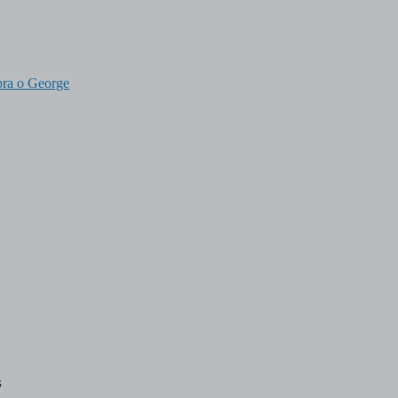
bra o George
s