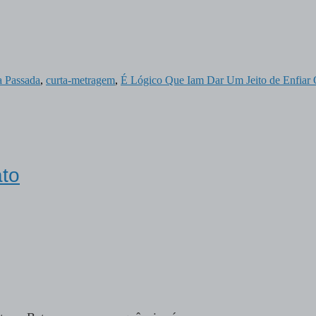
a Passada
,
curta-metragem
,
É Lógico Que Iam Dar Um Jeito de Enfiar
to