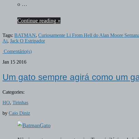
o …
Continue reading »
Tags:
BATMAN
,
Curiosamente Li From Hell do Alan Moore Seman
Ai
,
Jack O Estripador
Comentário(s)
Jan
15
2016
Um gato sempre agirá como um ga
Categories:
HQ
,
Tirinhas
by
Caio Diniz