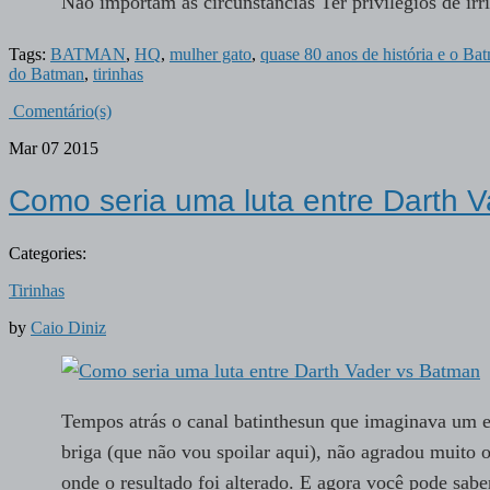
Não importam as circunstancias Ter privilégios de i
Tags:
BATMAN
,
HQ
,
mulher gato
,
quase 80 anos de história e o Bat
do Batman
,
tirinhas
Comentário(s)
Mar
07
2015
Como seria uma luta entre Darth 
Categories:
Tirinhas
by
Caio Diniz
Tempos atrás o canal batinthesun que imaginava um e
briga (que não vou spoilar aqui), não agradou muito os
onde o resultado foi alterado. E agora você pode sab