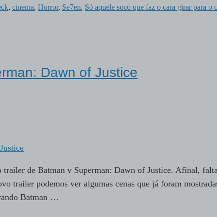
eck
,
cinema
,
Horror
,
Se7en
,
Só aquele soco que faz o cara girar para o 
perman: Dawn of Justice
o trailer de Batman v Superman: Dawn of Justice. Afinal, fal
novo trailer podemos ver algumas cenas que já foram mostrada
strando Batman …