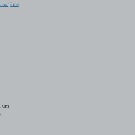
chão já me
ta um
s