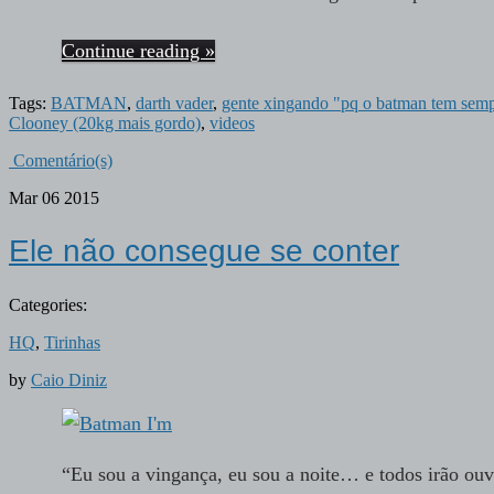
Continue reading »
Tags:
BATMAN
,
darth vader
,
gente xingando "pq o batman tem semp
Clooney (20kg mais gordo)
,
videos
Comentário(s)
Mar
06
2015
Ele não consegue se conter
Categories:
HQ
,
Tirinhas
by
Caio Diniz
“Eu sou a vingança, eu sou a noite… e todos irão ouv