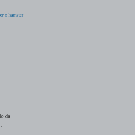
er o hamster
do da
,