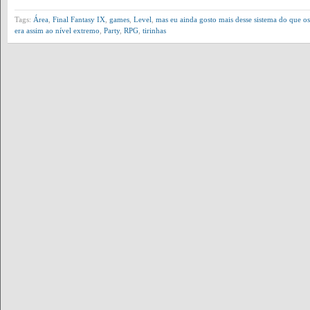
Tags:
Área
,
Final Fantasy IX
,
games
,
Level
,
mas eu ainda gosto mais desse sistema do que o
era assim ao nível extremo
,
Party
,
RPG
,
tirinhas