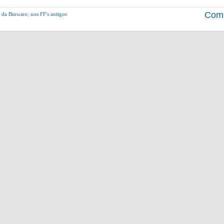
Come
s da Bioware
,
nos FF's antigos