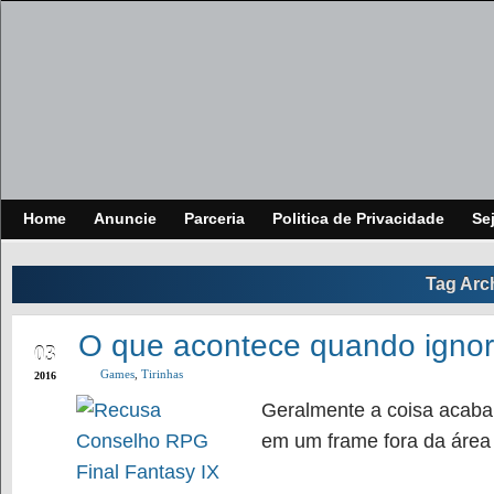
Home
Anuncie
Parceria
Politica de Privacidade
Se
Tag Arc
MAR
O que acontece quando igno
03
Games
,
Tirinhas
2016
Geralmente a coisa acaba
em um frame fora da área