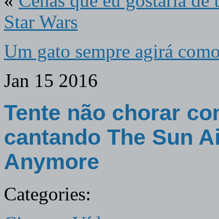
«
Cenas que eu gostaria de te
Star Wars
Um gato sempre agirá com
Jan
15
2016
Tente não chorar c
cantando The Sun A
Anymore
Categories: