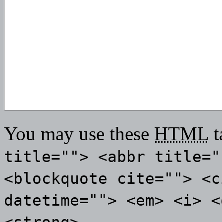
You may use these
HTML
t
title=""> <abbr title="
<blockquote cite=""> <c
datetime=""> <em> <i> <
<strong>