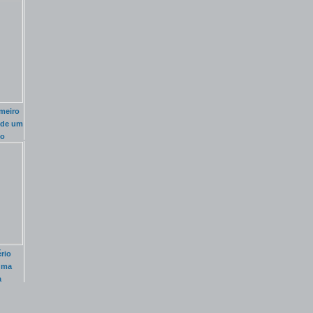
imeiro
s de um
do
ério
uma
a