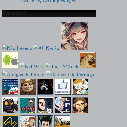
Tweets by @complexogeek
Parceiros