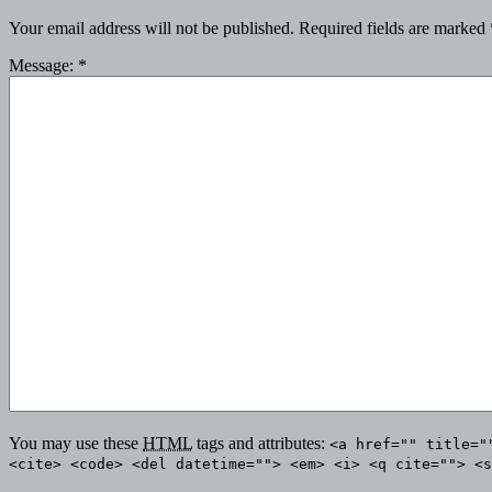
Your email address will not be published.
Required fields are marked
Message:
*
You may use these
HTML
tags and attributes:
<a href="" title="
<cite> <code> <del datetime=""> <em> <i> <q cite=""> <s