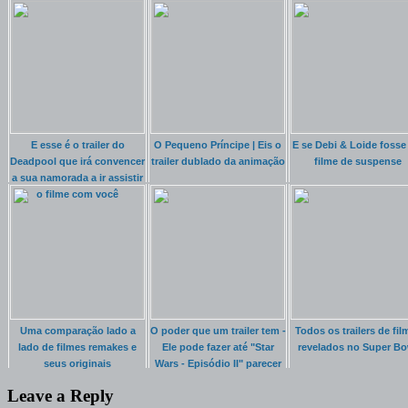
E esse é o trailer do
O Pequeno Príncipe | Eis o
E se Debi & Loide foss
Deadpool que irá convencer
trailer dublado da animação
filme de suspense
a sua namorada a ir assistir
o filme com você
Uma comparação lado a
O poder que um trailer tem -
Todos os trailers de fil
lado de filmes remakes e
Ele pode fazer até "Star
revelados no Super Bo
seus originais
Wars - Episódio II" parecer
bom
Leave a Reply