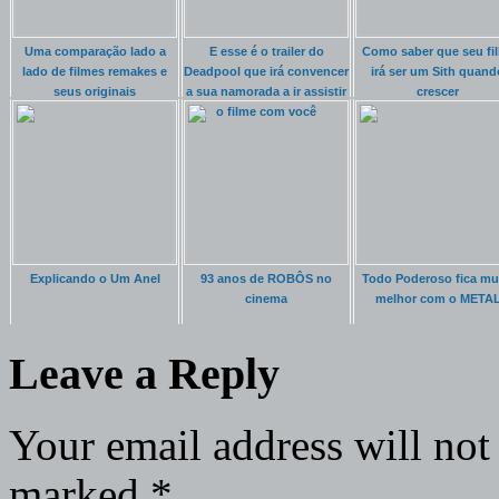
Uma comparação lado a
E esse é o trailer do
Como saber que seu fi
lado de filmes remakes e
Deadpool que irá convencer
irá ser um Sith quand
seus originais
a sua namorada a ir assistir
crescer
o filme com você
Explicando o Um Anel
93 anos de ROBÔS no
Todo Poderoso fica mu
cinema
melhor com o META
Leave a Reply
Your email address will not
marked
*