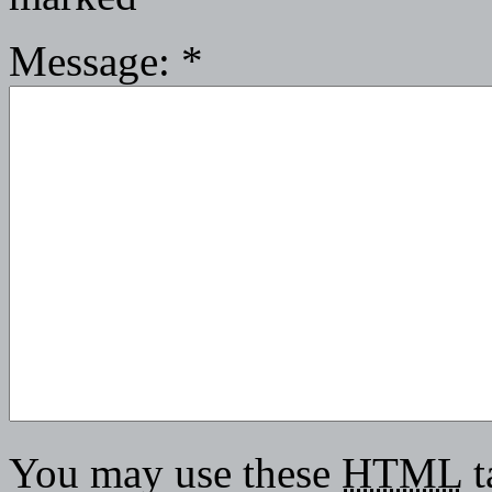
Message:
*
You may use these
HTML
t