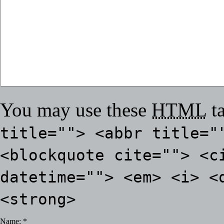
You may use these
HTML
ta
title=""> <abbr title="
<blockquote cite=""> <c
datetime=""> <em> <i> <
<strong>
Name:
*