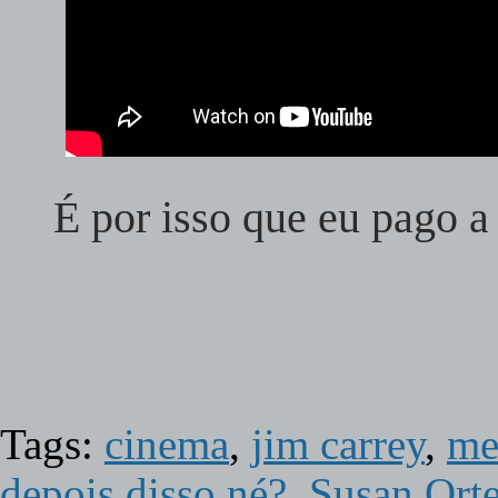
É por isso que eu pago a
Tags:
cinema
,
jim carrey
,
me
depois disso né?
,
Susan Ort