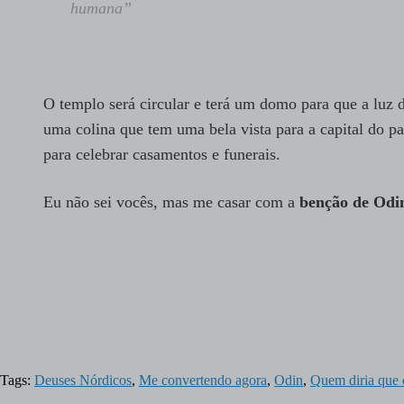
humana”
O templo será circular e terá um domo para que a luz 
uma colina que tem uma bela vista para a capital do pa
para celebrar casamentos e funerais.
Eu não sei vocês, mas me casar com a
benção de Odi
Tags:
Deuses Nórdicos
,
Me convertendo agora
,
Odin
,
Quem diria que 