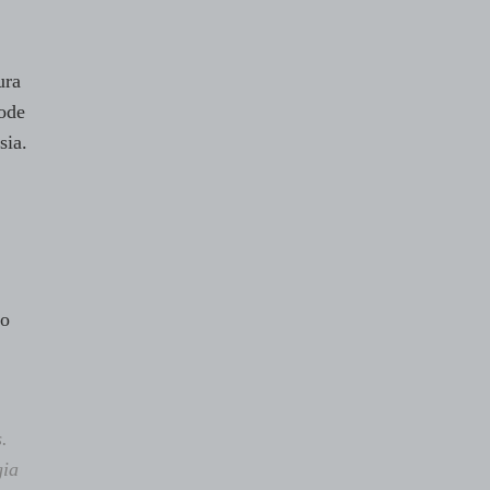
ura
ode
sia.
 o
.
gia