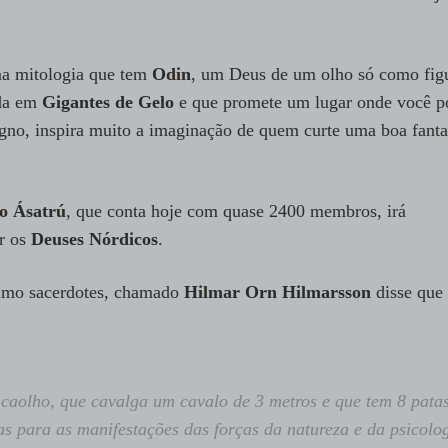
ma mitologia que tem
Odin
, um Deus de um olho só como fig
ada em
Gigantes de Gelo
e que promete um lugar onde você p
igno, inspira muito a imaginação de quem curte uma boa fanta
o Ásatrú
, que conta hoje com quase 2400 membros, irá
ar os
Deuses Nórdicos
.
sumo sacerdotes, chamado
Hilmar Orn Hilmarsson
disse que
aolho, que cavalga um cavalo de 3 metros e que tem 8 patas
s para as manifestações das forças da natureza e da psicolo