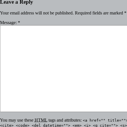
Leave a Reply
Your email address will not be published.
Required fields are marked
*
Message:
*
You may use these
HTML
tags and attributes:
<a href="" title=""
<cite> <code> <del datetime=""> <em> <i> <q cite=""> <s>