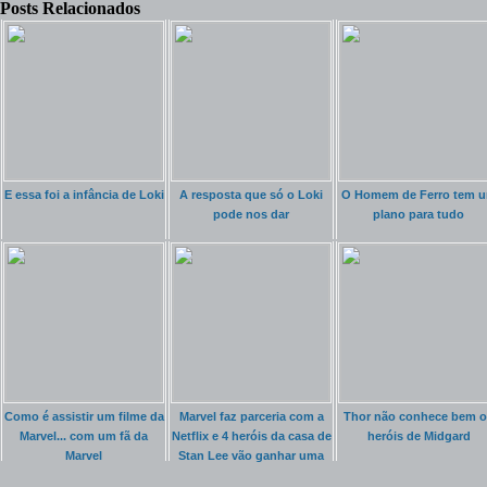
Posts Relacionados
E essa foi a infância de Loki
A resposta que só o Loki
O Homem de Ferro tem 
pode nos dar
plano para tudo
Como é assistir um filme da
Marvel faz parceria com a
Thor não conhece bem o
Marvel... com um fã da
Netflix e 4 heróis da casa de
heróis de Midgard
Marvel
Stan Lee vão ganhar uma
série própria