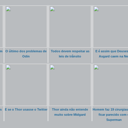
um
O último dos problemas de
Todos devem respeitar as
E é assim que Deuses
Odin
leis de trânsito
Asgard caem na Ne
s
E se o Thor usasse o Twitter
Thor ainda não entende
Homem faz 19 cirurgias
muito sobre Midgard
ficar parecido com 
Superman