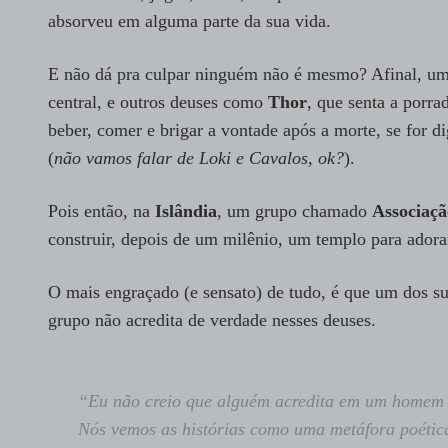
absorveu em alguma parte da sua vida.
E não dá pra culpar ninguém não é mesmo? Afinal, u
central, e outros deuses como
Thor
, que senta a porr
beber, comer e brigar a vontade após a morte, se for d
(
não vamos falar de Loki e Cavalos, ok?
).
Pois então, na
Islândia
, um grupo chamado
Associaçã
construir, depois de um milênio, um templo para ador
O mais engraçado (e sensato) de tudo, é que um dos 
grupo não acredita de verdade nesses deuses.
“Eu não creio que alguém acredita em um homem c
Nós vemos as histórias como uma metáfora poética