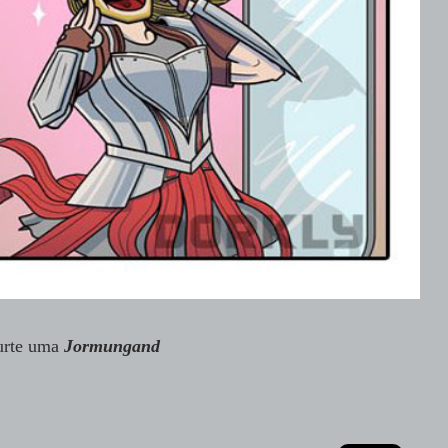
urte uma
Jormungand