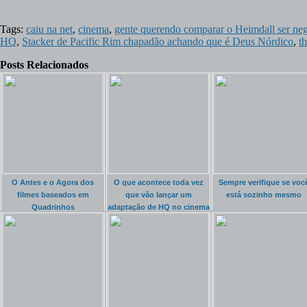
Tags:
caiu na net
,
cinema
,
gente querendo comparar o Heimdall ser
HQ
,
Stacker de Pacific Rim chapadão achando que é Deus Nórdico
,
th
Posts Relacionados
O Antes e o Agora dos
O que acontece toda vez
Sempre verifique se voc
filmes baseados em
que vão lançar um
está sozinho mesmo
Quadrinhos
adaptação de HQ no cinema