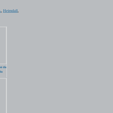
A
,
Heimdall
,
me da
da