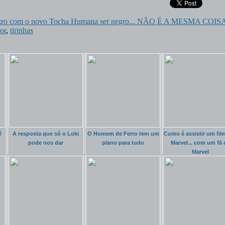
 negro com o novo Tocha Humana ser negro... NÃO É A MESMA COIS
or
,
tirinhas
ê
A resposta que só o Loki
O Homem de Ferro tem um
Como é assistir um fil
pode nos dar
plano para tudo
Marvel... com um fã 
Marvel