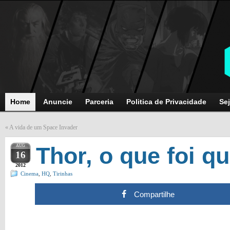
Home
Anuncie
Parceria
Politica de Privacidade
Sej
«
A vida de um Space Invader
AUG
Thor, o que foi q
16
2012
Cinema
,
HQ
,
Tirinhas
Compartilhe