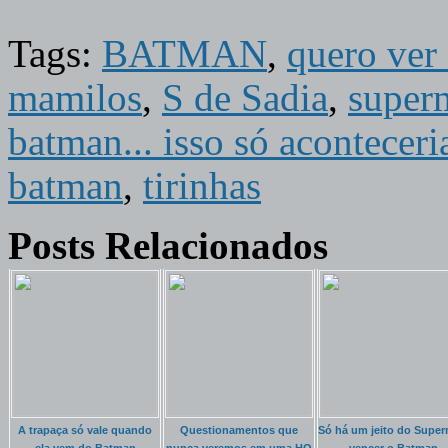
Tags:
BATMAN
,
quero ver 
mamilos
,
S de Sadia
,
super
batman... isso só aconteceri
batman
,
tirinhas
Posts Relacionados
A trapaça só vale quando
Questionamentos que
Só há um jeito do Supe