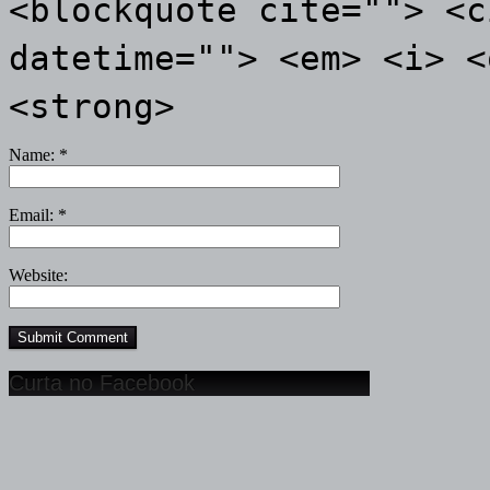
<blockquote cite=""> <c
datetime=""> <em> <i> <
<strong>
Name:
*
Email:
*
Website:
Curta no Facebook