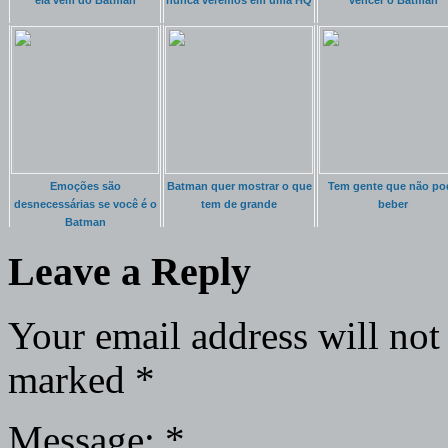
ela vem do Batman
nunca veremos em uma HQ
vencer o Batman
Emoções são
Batman quer mostrar o que
Tem gente que não po
desnecessárias se você é o
tem de grande
beber
Batman
Leave a Reply
Your email address will not
marked
*
Message:
*