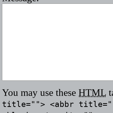
You may use these
HTML
t
title=""> <abbr title="