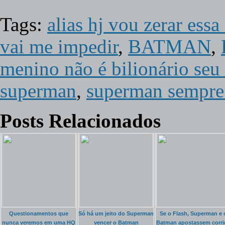
Tags:
alias hj vou zerar es
vai me impedir
,
BATMAN
,
menino não é bilionário se
superman
,
superman sempre
Posts Relacionados
Questionamentos que
Só há um jeito do Superman
Se o Flash, Superman e 
nunca veremos em uma HQ
vencer o Batman
Batman apostassem corri