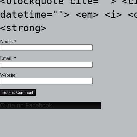
<blockquote cite=""> <c
datetime=""> <em> <i> <
<strong>
Name:
*
Email:
*
Website:
Curta no Facebook