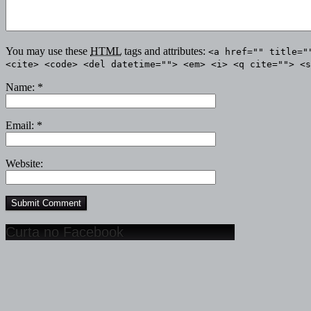
You may use these
HTML
tags and attributes:
<a href="" title="
<cite> <code> <del datetime=""> <em> <i> <q cite=""> <s
Name:
*
Email:
*
Website:
Curta no Facebook