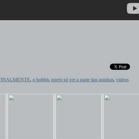
FINALMENTE
,
o hobbit
,
quero só ver a parte das aranhas
,
videos