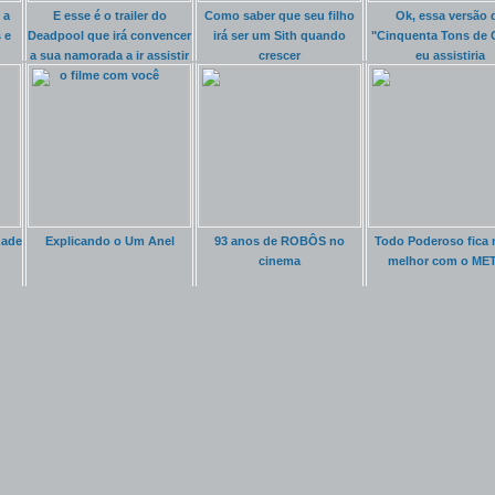
 a
E esse é o trailer do
Como saber que seu filho
Ok, essa versão 
 e
Deadpool que irá convencer
irá ser um Sith quando
"Cinquenta Tons de 
a sua namorada a ir assistir
crescer
eu assistiria
o filme com você
zade
Explicando o Um Anel
93 anos de ROBÔS no
Todo Poderoso fica 
cinema
melhor com o ME