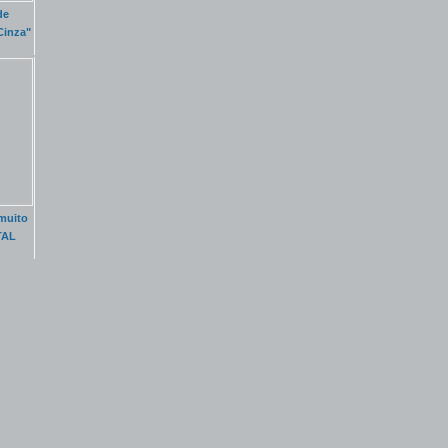
de
Cinza"
muito
TAL