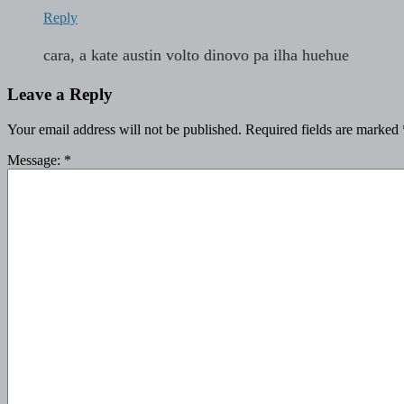
Reply
cara, a kate austin volto dinovo pa ilha huehue
Leave a Reply
Your email address will not be published.
Required fields are marked
Message:
*