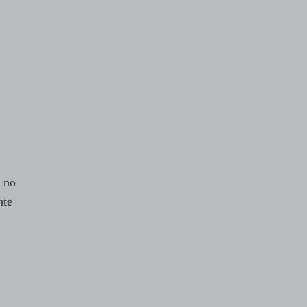
 no
nte