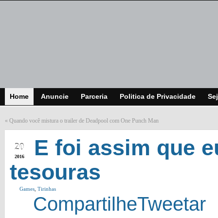
Home
Anuncie
Parceria
Politica de Privacidade
Sej
«
Quando você mistura o trailer de Deadpool com One Punch Man
JAN
E foi assim que e
20
2016
tesouras
Games
,
Tirinhas
Compartilhe
Tweetar