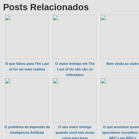
Posts Relacionados
O que faltou para The Last
O maior inimigo em The
Bem vinda ao clube
of Us ser mais realista
Last of Us não são os
infectados
O problema de depender da
O seu maior inimigo
O que acontece quan
Inteligencia Artificial
quando você tem muita
ignoramos conselhos
coisa para fazer
NPC's em RPG's