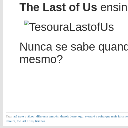
The Last of Us
ensin
Nunca se sabe quando
mesmo?
Tags:
até trato o álcool diferente também depois desse jogo
,
e essa é a coisa que mais falta 
tesoura
,
the last of us
,
tirinhas