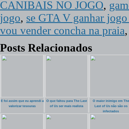
CANIBAIS NO JOGO
,
gam
jogo
,
se GTA V ganhar jogo 
vou vender concha na praia
Posts Relacionados
E foi assim que eu aprendi a
O que faltou para The Last
O maior inimigo em Th
valorizar tesouras
of Us ser mais realista
Last of Us não são os
infectados