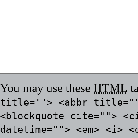
You may use these
HTML
ta
title=""> <abbr title="
<blockquote cite=""> <c
datetime=""> <em> <i> <