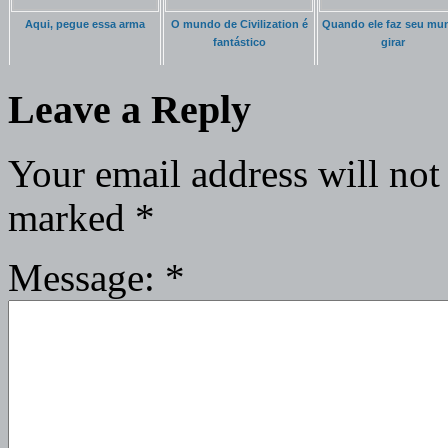
Aqui, pegue essa arma
O mundo de Civilization é
Quando ele faz seu mu
fantástico
girar
Leave a Reply
Your email address will not
marked
*
Message:
*