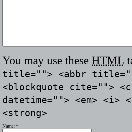
You may use these
HTML
t
title=""> <abbr title="
<blockquote cite=""> <c
datetime=""> <em> <i> <
<strong>
Name:
*