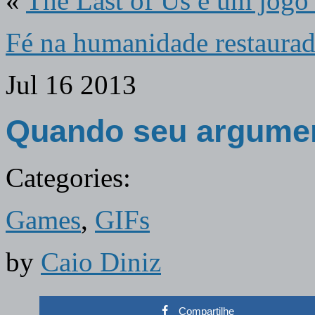
«
The Last of Us é um jogo 
Fé na humanidade restaura
Jul
16
2013
Quando seu argume
Categories:
Games
,
GIFs
by
Caio Diniz
Compartilhe