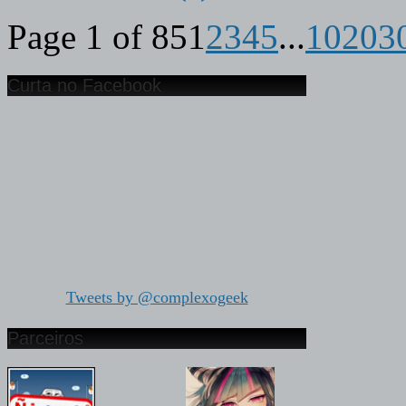
Page 1 of 85
1
2
3
4
5
...
10
20
3
Curta no Facebook
Tweets by @complexogeek
Parceiros