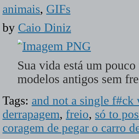
animais
,
GIFs
by
Caio Diniz
Sua vida está um pouco
modelos antigos sem fr
Tags:
and not a single f#ck
derrapagem
,
freio
,
só to pos
coragem de pegar o carro d