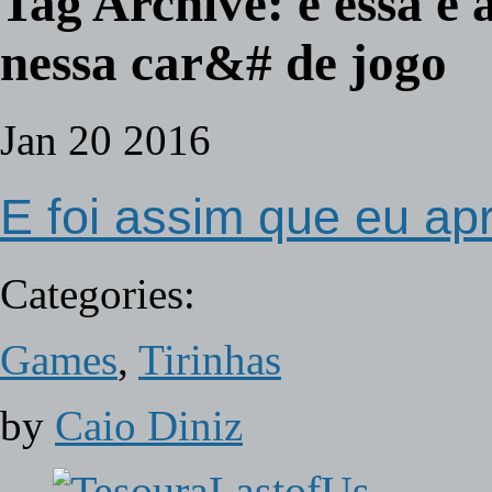
Tag Archive:
e essa é 
nessa car&# de jogo
Jan
20
2016
E foi assim que eu apr
Categories:
Games
,
Tirinhas
by
Caio Diniz