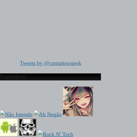
Tweets by @complexogeek
Parceiros