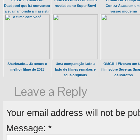
E esse é o trailer do
Todos os trailers de filmes
O trailer de O Impéri
Deadpool que irá convencer
revelados no Super Bowl
Contra-Ataca em um
a sua namorada a ir assistir
versão moderna
o filme com você
Sharknado... Já temos o
Uma comparação lado a
OMG!!!! Fizeram um f
melhor filme de 2013
lado de filmes remakes e
film sobre Severus Sna
seus originais
os Marotos
Leave a Reply
Your email address will not be pu
Message:
*