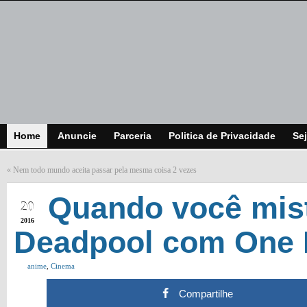
Home
Anuncie
Parceria
Politica de Privacidade
Sej
«
Nem todo mundo aceita passar pela mesma coisa 2 vezes
JAN
Quando você mistu
20
2016
Deadpool com One
anime
,
Cinema
Compartilhe