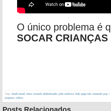
O único problema é 
SOCAR CRIANÇAS
Tags:
death metal
,
estou urrando ahshuhuashs
,
julie andrews
,
lady gaga não cantando pop >
poppins
,
videos
Posts Relacionados