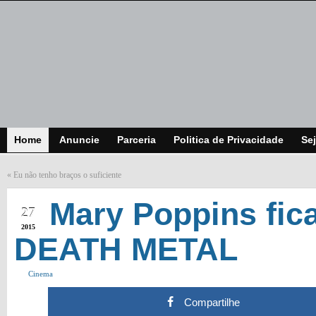
Home
Anuncie
Parceria
Politica de Privacidade
Sej
«
Eu não tenho braços o suficiente
FEB
Mary Poppins fic
27
2015
DEATH METAL
Cinema
Compartilhe