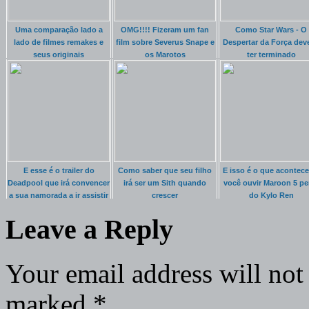
Uma comparação lado a
OMG!!!! Fizeram um fan
Como Star Wars - O
lado de filmes remakes e
film sobre Severus Snape e
Despertar da Força deve
seus originais
os Marotos
ter terminado
E esse é o trailer do
Como saber que seu filho
E isso é o que acontece
Deadpool que irá convencer
irá ser um Sith quando
você ouvir Maroon 5 pe
a sua namorada a ir assistir
crescer
do Kylo Ren
o filme com você
Leave a Reply
Your email address will not
marked
*