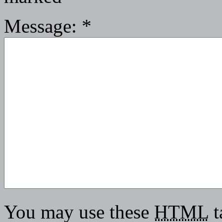
Message:
*
You may use these
HTML
t