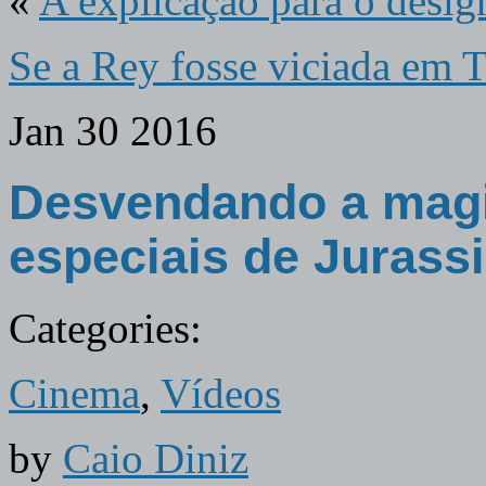
«
A explicação para o desig
Se a Rey fosse viciada em 
Jan
30
2016
Desvendando a magia
especiais de Jurass
Categories:
Cinema
,
Vídeos
by
Caio Diniz