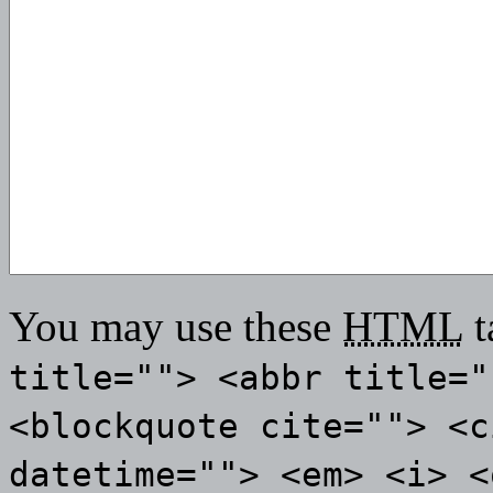
You may use these
HTML
t
title=""> <abbr title="
<blockquote cite=""> <c
datetime=""> <em> <i> <