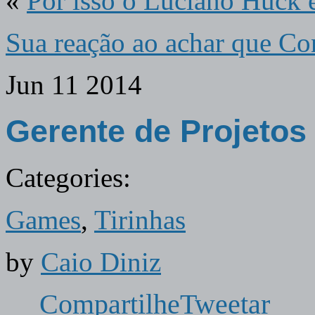
«
Por isso o Luciano Huck 
Sua reação ao achar que Co
Jun
11
2014
Gerente de Projeto
Categories:
Games
,
Tirinhas
by
Caio Diniz
Compartilhe
Tweetar