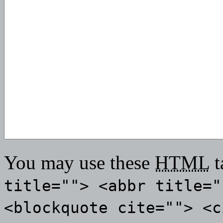
You may use these
HTML
t
title=""> <abbr title="
<blockquote cite=""> <c