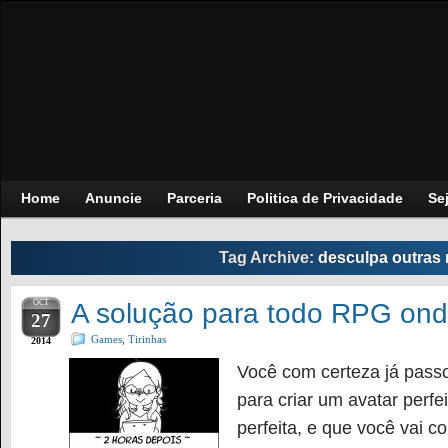
Home
Anuncie
Parceria
Politica de Privacidade
Se
Tag Archive:
desculpa outras 
OCT
A solução para todo RPG ond
27
Games
,
Tirinhas
2014
Você com certeza já passou
para criar um avatar per
perfeita, e que você vai 