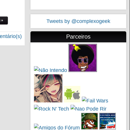
 »
Tweets by @complexogeek
ntário(s)
Parceiros