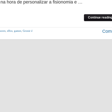
a hora de personalizar a fisionomia e …
Continue reading
Come
hores
,
elfos
,
games
,
Gronir é