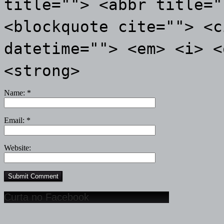
title=""> <abbr title="
<blockquote cite=""> <c
datetime=""> <em> <i> <
<strong>
Name:
*
Email:
*
Website:
Curta no Facebook