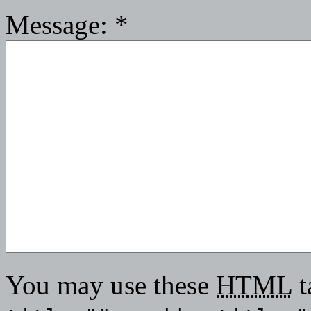
Message:
*
You may use these
HTML
t