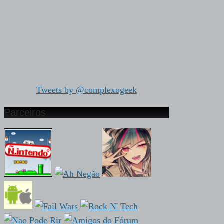
Tweets by @complexogeek
Parceiros