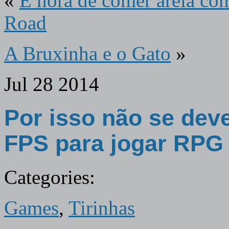
«
É hora de comer areia co
Road
A Bruxinha e o Gato
»
Jul
28
2014
Por isso não se dev
FPS para jogar RPG
Categories:
Games
,
Tirinhas