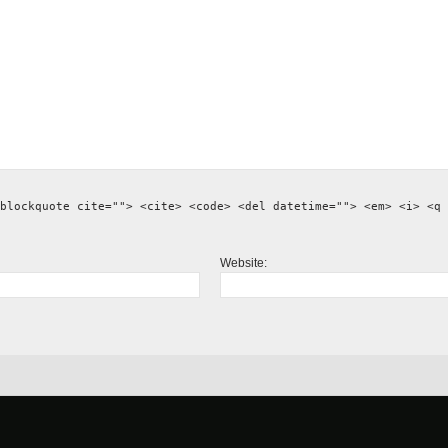
blockquote cite=""> <cite> <code> <del datetime=""> <em> <i> <q 
Website: