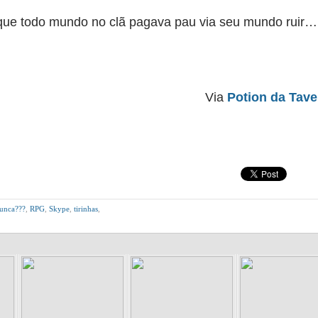
que todo mundo no clã pagava pau via seu mundo ruir…
Via
Potion da Tave
unca???
,
RPG
,
Skype
,
tirinhas
,