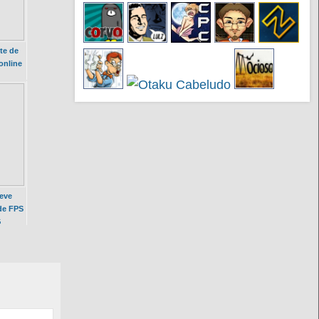
te de
online
deve
de FPS
G