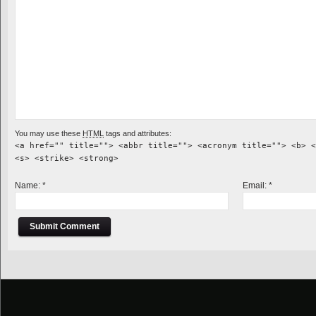
You may use these
HTML
tags and attributes:
<a href="" title=""> <abbr title=""> <acronym title=""> <b> <
<s> <strike> <strong>
Name:
*
Email:
*