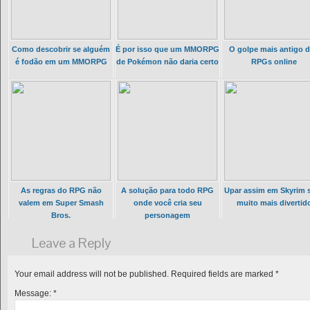
Como descobrir se alguém
É por isso que um MMORPG
O golpe mais antigo 
é fodão em um MMORPG
de Pokémon não daria certo
RPGs online
As regras do RPG não
A solução para todo RPG
Upar assim em Skyrim s
valem em Super Smash
onde você cria seu
muito mais divertid
Bros.
personagem
Leave a Reply
Your email address will not be published.
Required fields are marked
*
Message:
*