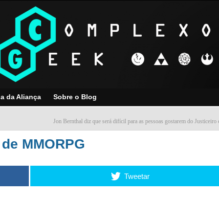
ja da Aliança
Sobre o Blog
Jon Bernthal diz que será difícil para as pessoas gostarem do Justiceir
or de MMORPG
Tweetar