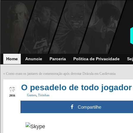
Home
Anuncie
Parceria
Politica de Privacidade
Se
«
Como eram os jantares de comemoração após derrotar Drácula em Castlevania
FEB
O pesadelo de todo jogad
03
Games
,
Tirinhas
2016
Compartilhe