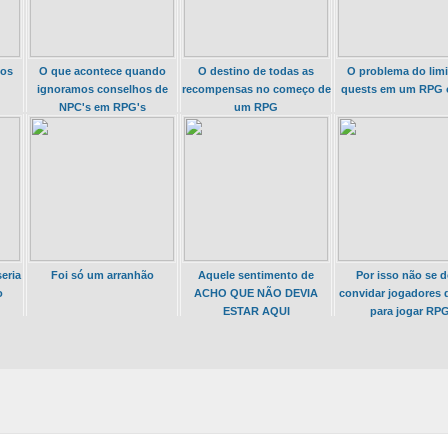
dos
O que acontece quando
O destino de todas as
O problema do limi
ignoramos conselhos de
recompensas no começo de
quests em um RPG 
NPC's em RPG's
um RPG
eria
Foi só um arranhão
Aquele sentimento de
Por isso não se 
o
ACHO QUE NÃO DEVIA
convidar jogadores 
ESTAR AQUI
para jogar RP