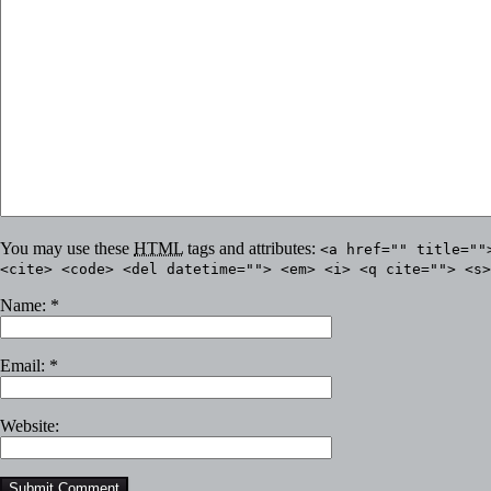
You may use these
HTML
tags and attributes:
<a href="" title=""
<cite> <code> <del datetime=""> <em> <i> <q cite=""> <s>
Name:
*
Email:
*
Website: