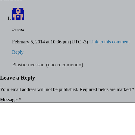
Renata
February 5, 2014 at 10:36 pm
(UTC -3)
Link to this comment
Reply
Plastic nee-san (não recomendo)
Leave a Reply
Your email address will not be published.
Required fields are marked
*
Message:
*