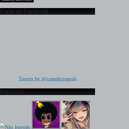
Curta no Facebook
Tweets by @complexogeek
Parceiros