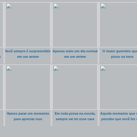
o
Você sempre é surpreendido
Apenas mais um dia normal
O maior guerreiro que
a
em um anime
em um anime
pisou na terra
Vamos parar um momento
Em toda prova na escola,
Aquele momento que 
para apreciar isso
sempre vai ter esse cara
percebe que você fez 