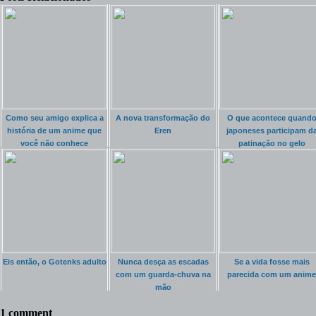
Como seu amigo explica a
A nova transformação do
O que acontece quand
história de um anime que
Eren
japoneses participam d
você não conhece
patinação no gelo
Eis então, o Gotenks adulto
Nunca desça as escadas
Se a vida fosse mais
com um guarda-chuva na
parecida com um anime
mão
1 comment