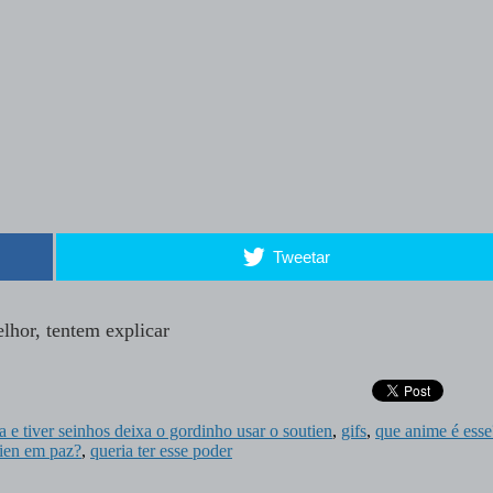
Tweetar
lhor, tentem explicar
a e tiver seinhos deixa o gordinho usar o soutien
,
gifs
,
que anime é esse
ien em paz?
,
queria ter esse poder