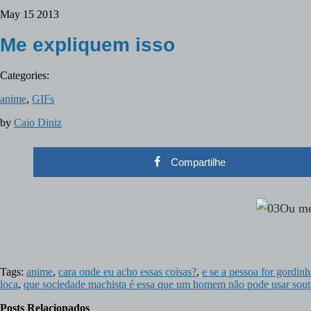
May
15
2013
Me expliquem isso
Categories:
anime
,
GIFs
by
Caio Diniz
Compartilhe
Ou me
Tags:
anime
,
cara onde eu acho essas coisas?
,
e se a pessoa for gordinh
loca
,
que sociedade machista é essa que um homem não pode usar sout
Posts Relacionados