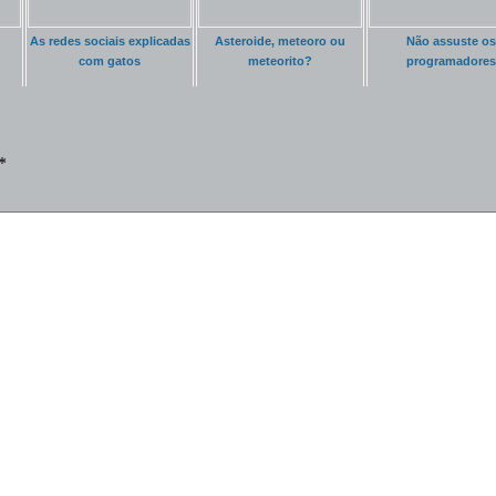
As redes sociais explicadas
Asteroide, meteoro ou
Não assuste os
com gatos
meteorito?
programadores
*