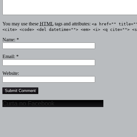
You may use these
HTML
tags and attributes:
<a href="" title="
<cite> <code> <del datetime=""> <em> <i> <q cite=""> <s
Name:
*
Email:
*
Website:
Curta no Facebook