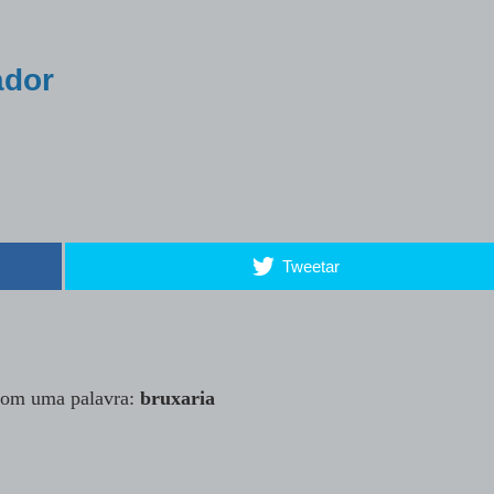
ador
Tweetar
com uma palavra:
bruxaria