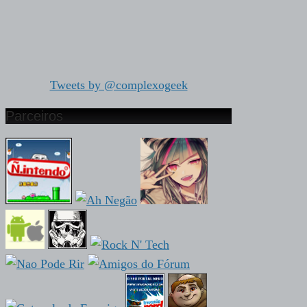
Tweets by @complexogeek
Parceiros