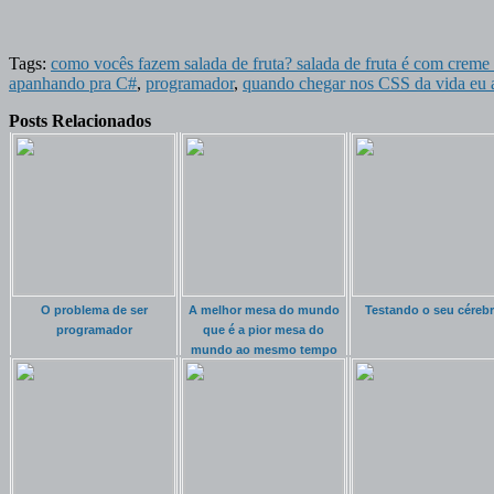
Tags:
como vocês fazem salada de fruta? salada de fruta é com creme 
apanhando pra C#
,
programador
,
quando chegar nos CSS da vida eu 
Posts Relacionados
O problema de ser
A melhor mesa do mundo
Testando o seu céreb
programador
que é a pior mesa do
mundo ao mesmo tempo