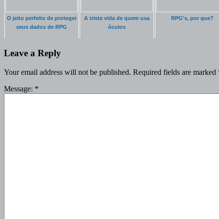
O jeito perfeito de proteger
A triste vida de quem usa
RPG's, por que?
seus dados de RPG
óculos
Leave a Reply
Your email address will not be published.
Required fields are marked
Message:
*