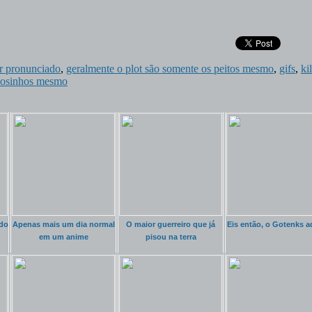
er pronunciado
,
geralmente o plot são somente os peitos mesmo
,
gifs
,
kil
amosinhos mesmo
ido
Apenas mais um dia normal
O maior guerreiro que já
Eis então, o Gotenks a
em um anime
pisou na terra