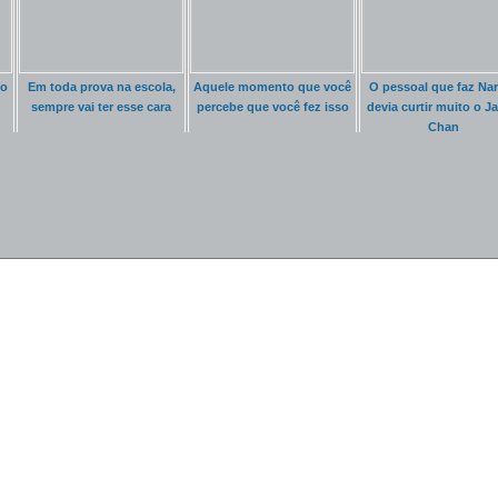
to
Em toda prova na escola,
Aquele momento que você
O pessoal que faz Na
sempre vai ter esse cara
percebe que você fez isso
devia curtir muito o Ja
Chan