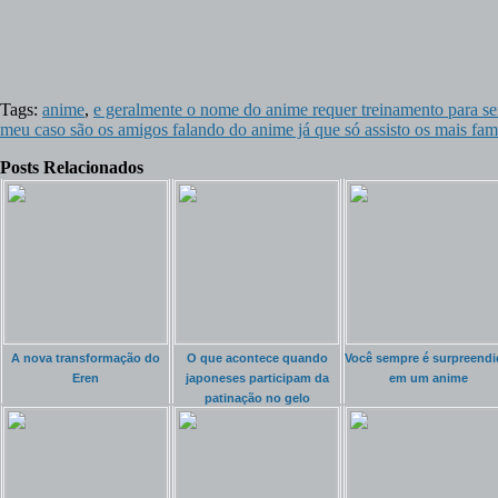
Tags:
anime
,
e geralmente o nome do anime requer treinamento para s
meu caso são os amigos falando do anime já que só assisto os mais f
Posts Relacionados
A nova transformação do
O que acontece quando
Você sempre é surpreend
Eren
japoneses participam da
em um anime
patinação no gelo