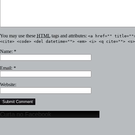
You may use these
HTML
tags and attributes:
<a href="" title=""
<cite> <code> <del datetime=""> <em> <i> <q cite=""> <s>
Name:
*
Email:
*
Website:
Curta no Facebook