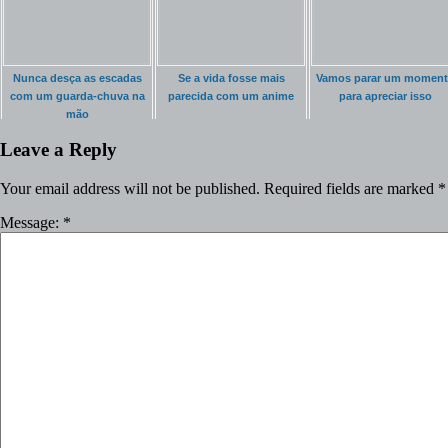
Nunca desça as escadas
Se a vida fosse mais
Vamos parar um momen
com um guarda-chuva na
parecida com um anime
para apreciar isso
mão
Leave a Reply
Your email address will not be published.
Required fields are marked
*
Message:
*