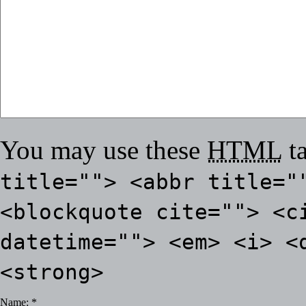
You may use these
HTML
ta
title=""> <abbr title="
<blockquote cite=""> <c
datetime=""> <em> <i> <
<strong>
Name:
*