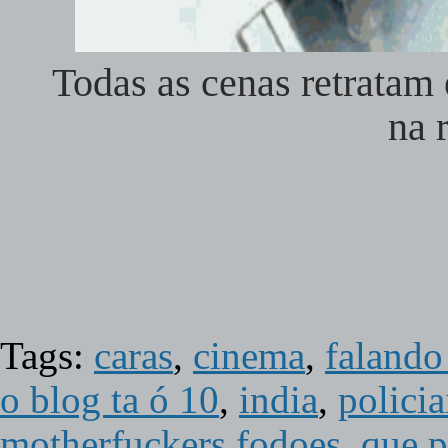
Todas as cenas retratam
na 
Tags:
caras
,
cinema
,
falando
o blog ta ó 10
,
india
,
polici
motherfuckers fodoes
,
que p