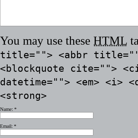
You may use these
HTML
ta
title=""> <abbr title="
<blockquote cite=""> <c
datetime=""> <em> <i> <
<strong>
Name:
*
Email:
*