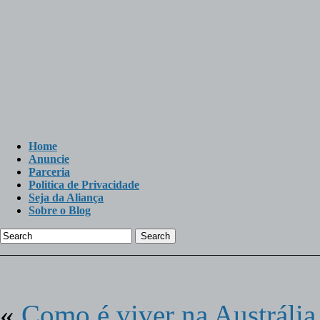
Home
Anuncie
Parceria
Politica de Privacidade
Seja da Aliança
Sobre o Blog
Search
«
Como é viver na Austrália