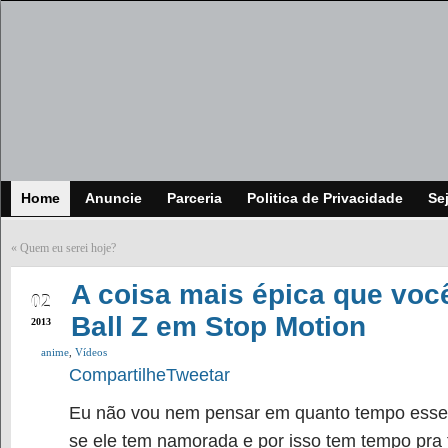
Home
Anuncie
Parceria
Politica de Privacidade
Se
«
Quem eu serei hoje?
FEB
A coisa mais épica que voc
02
Ball Z em Stop Motion
2013
anime
,
Vídeos
Compartilhe
Tweetar
Eu não vou nem pensar em quanto tempo esse c
se ele tem namorada e por isso tem tempo pra