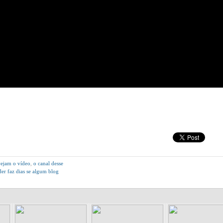
vejam o vídeo
,
o canal desse
der faz dias se algum blog