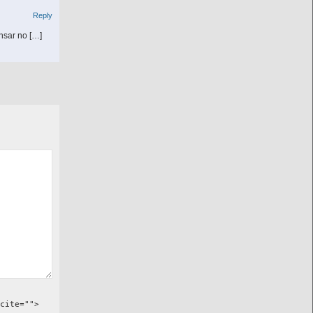
Reply
nsar no […]
cite="">