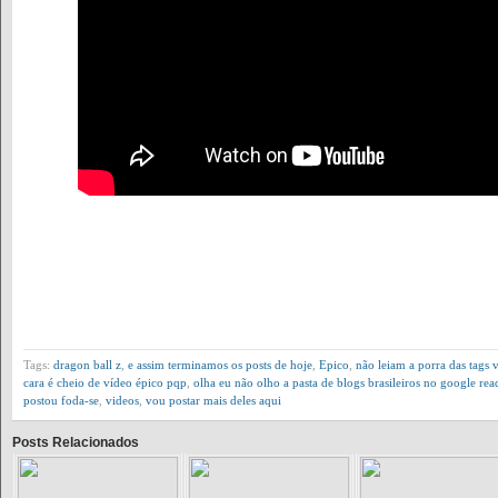
Tags:
dragon ball z
,
e assim terminamos os posts de hoje
,
Epico
,
não leiam a porra das tags 
cara é cheio de vídeo épico pqp
,
olha eu não olho a pasta de blogs brasileiros no google rea
postou foda-se
,
videos
,
vou postar mais deles aqui
Posts Relacionados