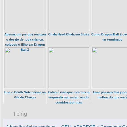
Apenas um pai que realizou
Chala Head Chala em 8 bits
Como Dragon Ball Z dev
o desejo de toda criança,
ter terminado
colocou o filho em Dragon
Ball Z
E se o Death Note caísse na
Então é isso que eles fazem
Esse pássaro fala jap
Vila do Chaves
enquanto não estão sendo
melhor do que voc
comidos por titãs
1 ping