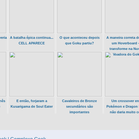
eria
A batalha épica continua...
O que aconteceu depois
A maneira correta d
CELL APARECE
que Goku partiu?
um Hoverboard 
transforme na N
Voadora do Go
onês
E então, forjaram a
Cavaleiros de Bronze
Um crossover en
ê
Kusarigama de Soul Eater
secundários são
Pokémon e Dragon B
importantes
não daria muito c