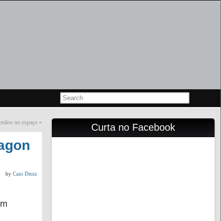
 mãos no espaço
»
Curta no Facebook
ragon
by
Caio Diniz
em