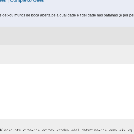
eek | Complexo Geek
e deixou muitos de boca aberta pela qualidade e fidelidade nas batalhas (e por pe
blockquote cite=""> <cite> <code> <del datetime=""> <em> <i> <q 