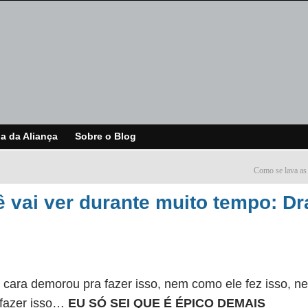
ja da Aliança
Sobre o Blog
Como se lava as
ê vai ver durante muito tempo: D
ara demorou pra fazer isso, nem como ele fez isso, n
 fazer isso…
EU SÓ SEI QUE É ÉPICO DEMAIS