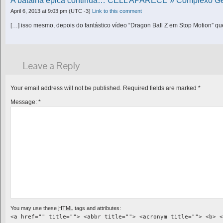
A batalha épica continua… CELL APARECE » Complexo G
April 6, 2013 at 9:03 pm
(UTC -3)
Link to this comment
[…] isso mesmo, depois do fantástico vídeo “Dragon Ball Z em Stop Motion” qu
Leave a Reply
Your email address will not be published.
Required fields are marked
*
Message:
*
You may use these
HTML
tags and attributes:
<a href="" title=""> <abbr title=""> <acronym title=""> <b> <