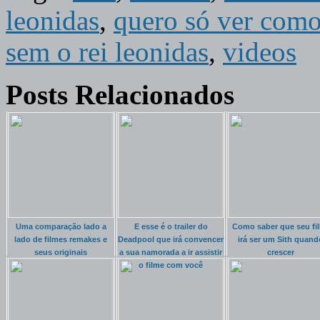
leonidas
,
quero só ver como
sem o rei leonidas
,
videos
Posts Relacionados
Uma comparação lado a
E esse é o trailer do
Como saber que seu fi
lado de filmes remakes e
Deadpool que irá convencer
irá ser um Sith quand
seus originais
a sua namorada a ir assistir
crescer
o filme com você