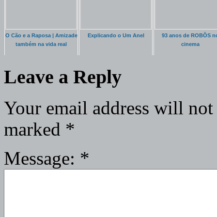
O Cão e a Raposa | Amizade
Explicando o Um Anel
93 anos de ROBÔS n
também na vida real
cinema
Leave a Reply
Your email address will not
marked
*
Message:
*