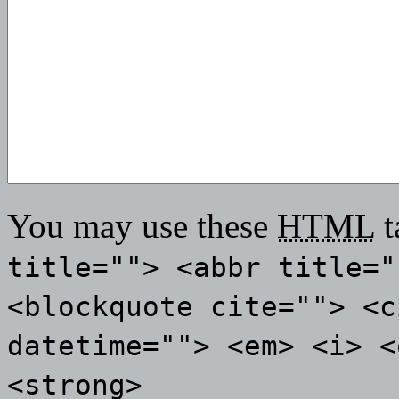
You may use these
HTML
t
title=""> <abbr title="
<blockquote cite=""> <c
datetime=""> <em> <i> <
<strong>