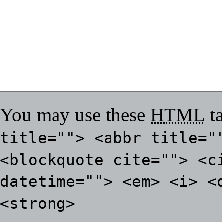
You may use these
HTML
ta
title=""> <abbr title="
<blockquote cite=""> <c
datetime=""> <em> <i> <
<strong>