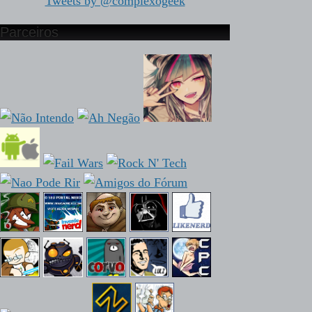
Tweets by @complexogeek
Parceiros