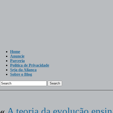
Home
Anuncie
Parceria
Politica de Privacidade
Seja da Aliança
Sobre o Blog
Search
«
A teoria da evolução ensin