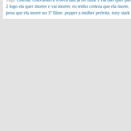
2 logo ela quer morrer e vai morrer
,
eu tenho certeza que ela morre
,
pena que ela morre no 3º filme
,
pepper a mulher perfeita
,
tony stark