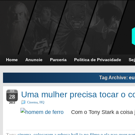
Home
Anuncie
Parceria
Politica de Privacidade
Sej
Tag Archive:
eu
FEB
Uma mulher precisa tocar o 
28
Cinema
,
HQ
2013
Com o Tony Stark a coisa 
Tags:
cinema
,
colocaram a rebeca hall ja no filme e ela nao quer par