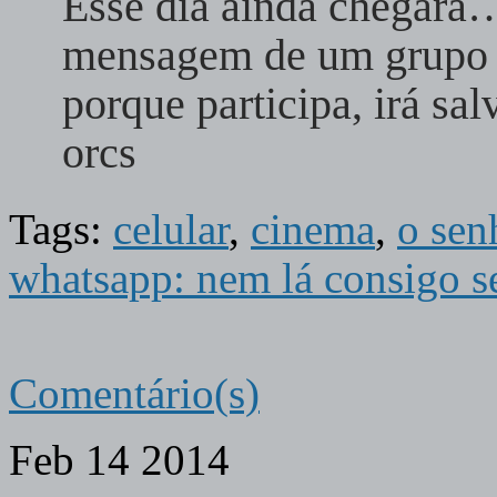
Esse dia ainda chegará
mensagem de um grupo i
porque participa, irá sa
orcs
Tags:
celular
,
cinema
,
o sen
whatsapp: nem lá consigo se
Comentário(s)
Feb
14
2014