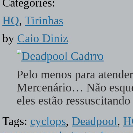
Categories:
HQ
,
Tirinhas
by
Caio Diniz
Pelo menos para atender
Mercenário… Não esquen
eles estão ressuscitand
Tags:
cyclops
,
Deadpool
,
H