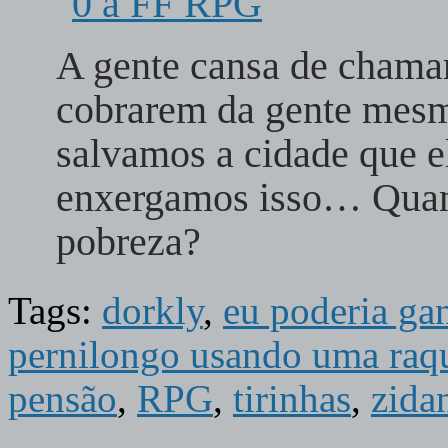
A gente cansa de chamar
cobrarem da gente mesm
salvamos a cidade que e
enxergamos isso… Quant
pobreza?
Tags:
dorkly
,
eu poderia ga
pernilongo usando uma raqu
pensão
,
RPG
,
tirinhas
,
zida