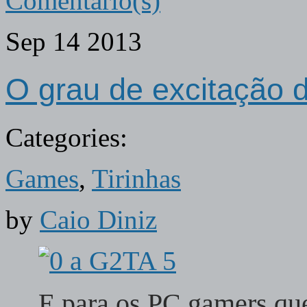
Comentário(s)
Sep
14
2013
O grau de excitação 
Categories:
Games
,
Tirinhas
by
Caio Diniz
E para os PC gamers que