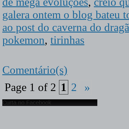
de mega evoluções
,
creio q
galera ontem o blog bateu to
ao post do caverna do drag
pokemon
,
tirinhas
Comentário(s)
Page 1 of 2
1
2
»
Curta no Facebook