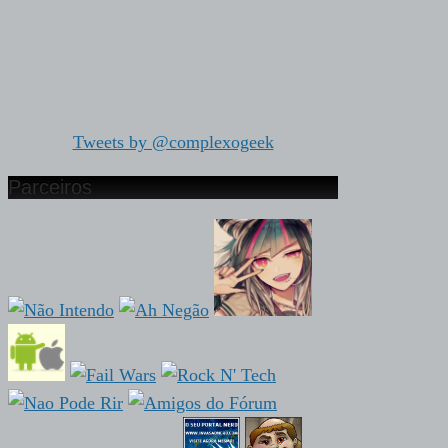
Tweets by @complexogeek
Parceiros