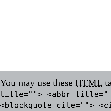
You may use these
HTML
ta
title=""> <abbr title="
<blockquote cite=""> <c