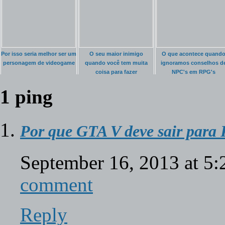
Por isso seria melhor ser um
O seu maior inimigo
O que acontece quand
personagem de videogame
quando você tem muita
ignoramos conselhos d
coisa para fazer
NPC's em RPG's
1 ping
Por que GTA V deve sair para
September 16, 2013 at 5
comment
Reply