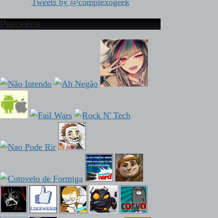
Tweets by @complexogeek
Parceiros