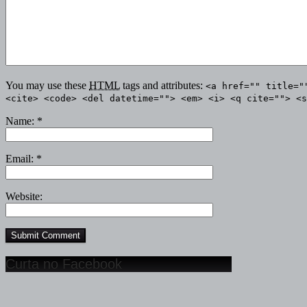
You may use these
HTML
tags and attributes:
<a href="" title="
<cite> <code> <del datetime=""> <em> <i> <q cite=""> <s
Name:
*
Email:
*
Website:
Curta no Facebook