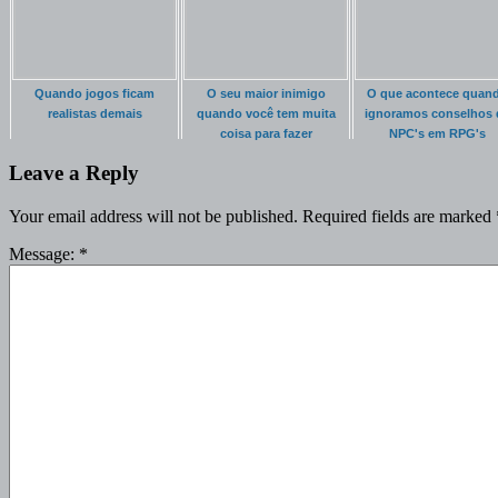
Quando jogos ficam
O seu maior inimigo
O que acontece quan
realistas demais
quando você tem muita
ignoramos conselhos 
coisa para fazer
NPC's em RPG's
Leave a Reply
Your email address will not be published.
Required fields are marked
Message:
*