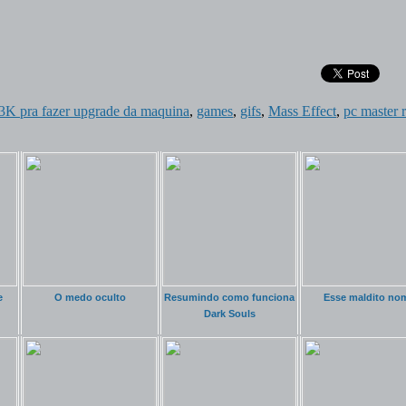
s 3K pra fazer upgrade da maquina
,
games
,
gifs
,
Mass Effect
,
pc master 
e
O medo oculto
Resumindo como funciona
Esse maldito no
Dark Souls