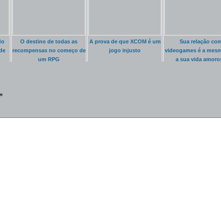
do
O destino de todas as
A prova de que XCOM é um
Sua relação co
de
recompensas no começo de
jogo injusto
videogames é a mes
um RPG
a sua vida amoro
*