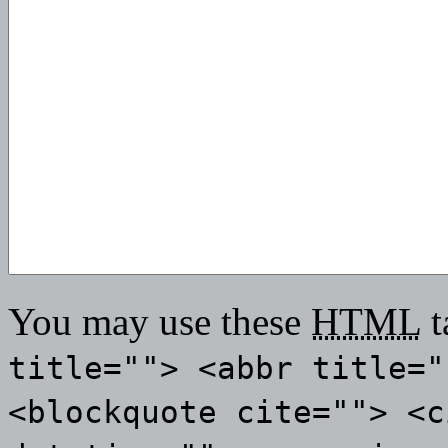
You may use these
HTML
t
title=""> <abbr title="
<blockquote cite=""> <c