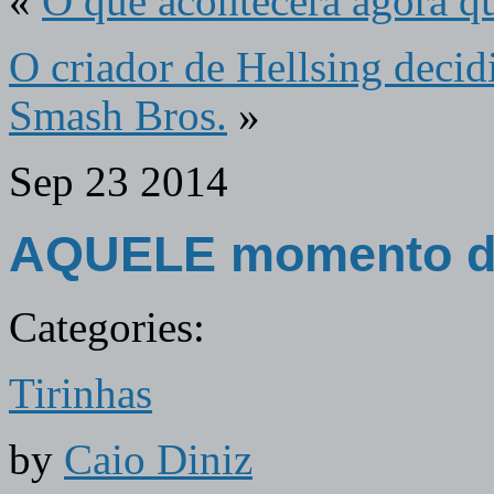
«
O que acontecerá agora q
O criador de Hellsing deci
Smash Bros.
»
Sep
23
2014
AQUELE momento d
Categories:
Tirinhas
by
Caio Diniz