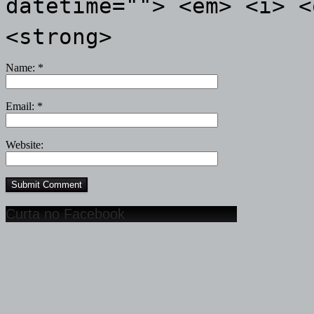
datetime=""> <em> <i> <
<strong>
Name:
*
Email:
*
Website:
Curta no Facebook