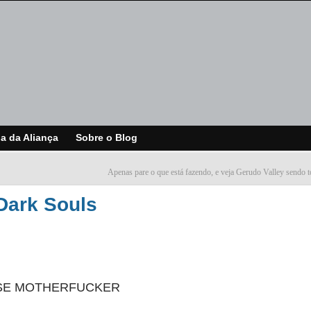
ja da Aliança
Sobre o Blog
Apenas pare o que está fazendo, e veja Gerudo Valley sendo t
Dark Souls
SE MOTHERFUCKER