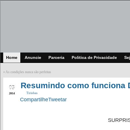
Home
Anuncie
Parceria
Politica de Privacidade
Se
«
As condições nunca são perfeitas
FEB
Resumindo como funciona 
03
Tirinhas
2014
Compartilhe
Tweetar
SURPRI