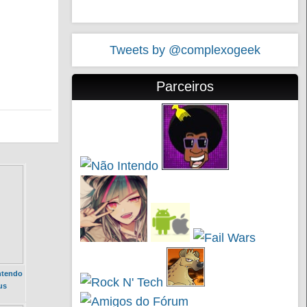
Tweets by @complexogeek
Parceiros
ntendo
us