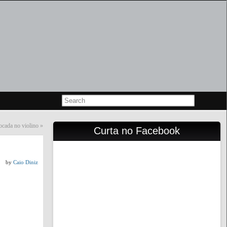
ocada no violino
»
Curta no Facebook
by
Caio Diniz