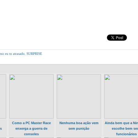
o eu to atrasado
,
SURPRISE
Como a PC Master Race
Nenhuma boa ação vem
Ainda bem que a Ni
es
enxerga a guerra de
sem punição
escolhe bem se
consoles
funcionários