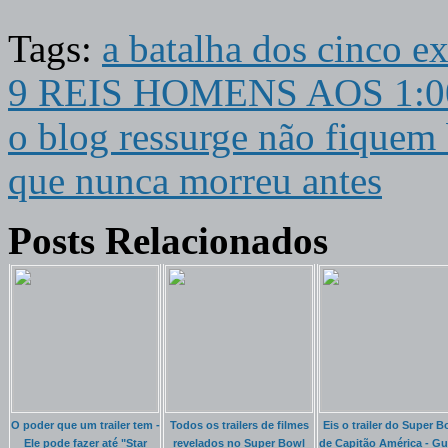
Tags:
a batalha dos cinco ex
9 REIS HOMENS AOS 1:00 
o blog ressurge não fiquem
que nunca morreu antes
Posts Relacionados
O poder que um trailer tem -
Todos os trailers de filmes
Eis o trailer do Super B
Ele pode fazer até "Star
revelados no Super Bowl
de Capitão América - Gu