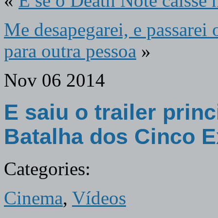
«
E se o Death Note caísse 
Me desapegarei, e passarei
para outra pessoa
»
Nov
06
2014
E saiu o trailer prin
Batalha dos Cinco E
Categories:
Cinema
,
Vídeos