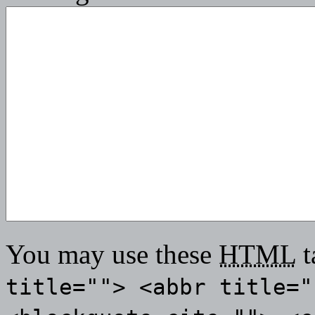
You may use these
HTML
t
title=""> <abbr title="