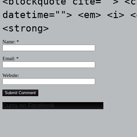
<blockquote cite=""> <c
datetime=""> <em> <i> <
<strong>
Name:
*
Email:
*
Website:
Curta no Facebook