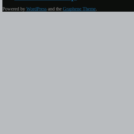
Powered by
WordPress
and the
Graphene Theme
.