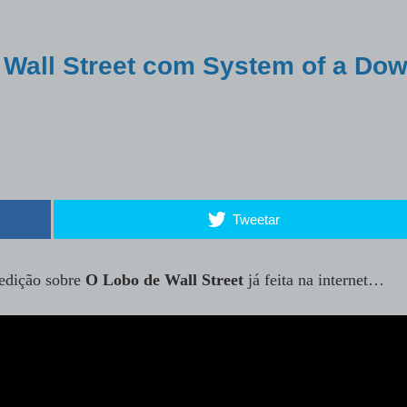
Wall Street com System of a Do
Tweetar
edição sobre
O Lobo de Wall Street
já feita na internet…