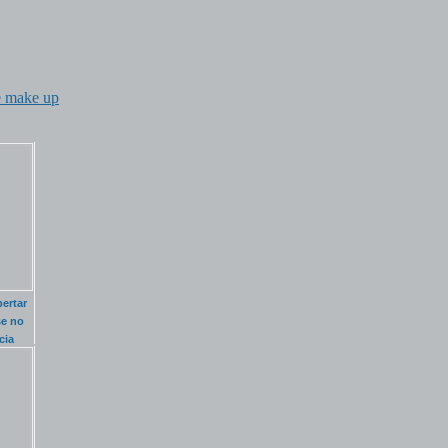
e make up
ertar
se no
cia