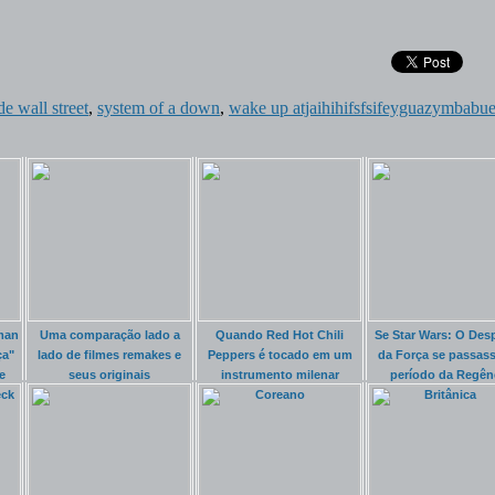
de wall street
,
system of a down
,
wake up atjaihihifsfsifeyguazymbabu
man
Uma comparação lado a
Quando Red Hot Chili
Se Star Wars: O Desp
ça"
lado de filmes remakes e
Peppers é tocado em um
da Força se passas
e
seus originais
instrumento milenar
período da Regên
eck
Coreano
Britânica