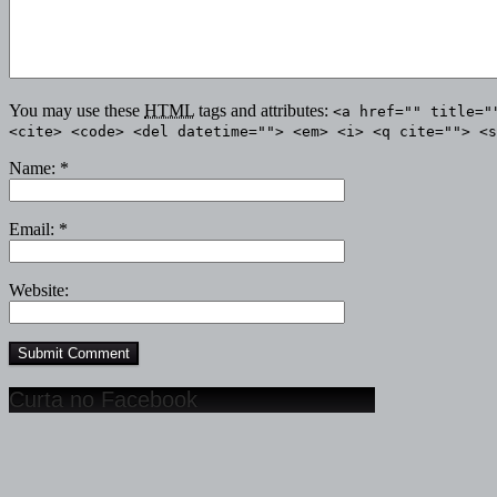
You may use these
HTML
tags and attributes:
<a href="" title="
<cite> <code> <del datetime=""> <em> <i> <q cite=""> <s
Name:
*
Email:
*
Website:
Curta no Facebook