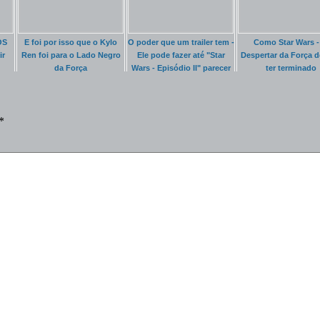
OS
E foi por isso que o Kylo
O poder que um trailer tem -
Como Star Wars -
ir
Ren foi para o Lado Negro
Ele pode fazer até "Star
Despertar da Força d
da Força
Wars - Episódio II" parecer
ter terminado
bom
*