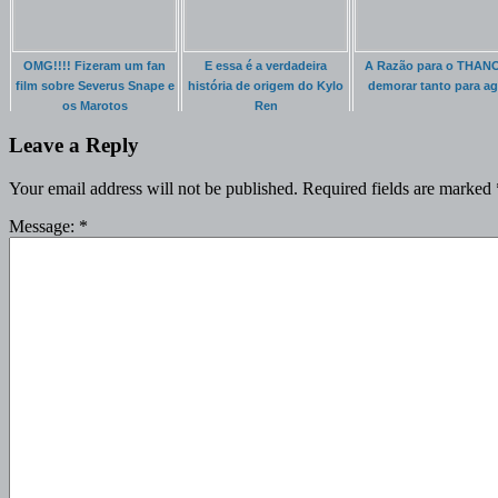
OMG!!!! Fizeram um fan
E essa é a verdadeira
A Razão para o THAN
film sobre Severus Snape e
história de origem do Kylo
demorar tanto para ag
os Marotos
Ren
Leave a Reply
Your email address will not be published.
Required fields are marked
Message:
*