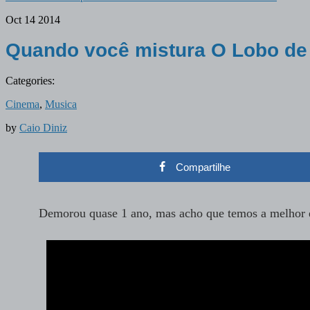
Oct
14
2014
Quando você mistura O Lobo de 
Categories:
Cinema
,
Musica
by
Caio Diniz
Compartilhe
Demorou quase 1 ano, mas acho que temos a melhor 