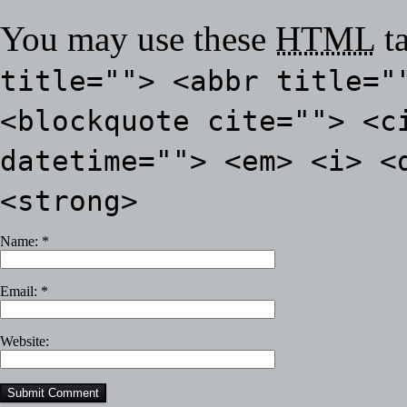
You may use these
HTML
ta
title=""> <abbr title="
<blockquote cite=""> <c
datetime=""> <em> <i> <
<strong>
Name:
*
Email:
*
Website: