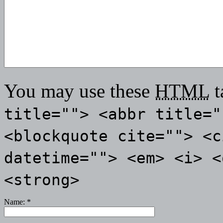
You may use these
HTML
t
title=""> <abbr title="
<blockquote cite=""> <c
datetime=""> <em> <i> <
<strong>
Name:
*