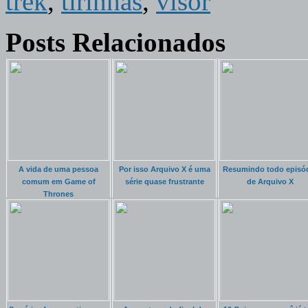
trek
,
tirinhas
,
visor
Posts Relacionados
A vida de uma pessoa
Por isso Arquivo X é uma
Resumindo todo episó
comum em Game of
série quase frustrante
de Arquivo X
Thrones