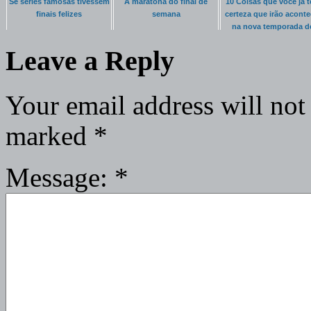
Se séries famosas tivessem
A maratona do final de
10 Coisas que você já 
finais felizes
semana
certeza que irão aconte
na nova temporada d
Game of Thrones
Leave a Reply
Your email address will not
marked
*
Message:
*